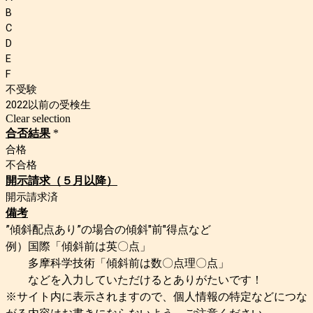
B
C
D
E
F
不受験
2022以前の受検生
Clear selection
合否結果
*
合格
不合格
開示請求（５月以降）
開示請求済
備考
”傾斜配点あり”の場合の傾斜"前"得点など
例）国際「傾斜前は英〇点」
多摩科学技術「傾斜前は数〇点理〇点」
などを入力していただけるとありがたいです！
※サイト内
に表示されますので、個人情報の特定などにつな