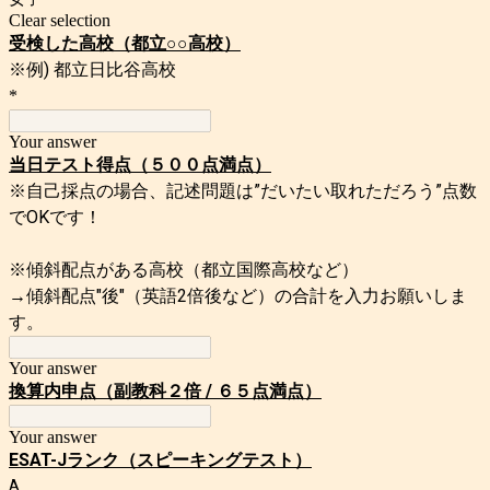
Clear selection
受検した高校（
都立○○高校）
※例) 都立日比谷高校
*
Your answer
当日テスト得点（５００点満点）
※自己採点の場合、記述問題は”だいたい取れただろう”点数
でOKです！
※傾斜配点がある高校（都立国際高校など）
→傾斜配点"後"（英語2倍後など）の合計
を入力お願いしま
す。
Your answer
換算内申点（副教科２倍 / ６５点満点）
Your answer
ESAT-Jランク（スピーキングテスト）
A