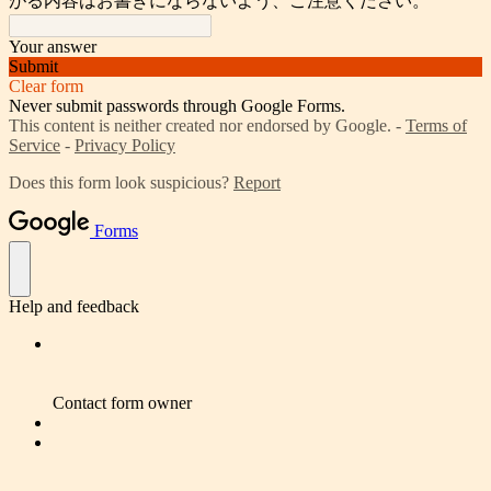
がる内容はお書きにならないよう、ご注意ください。
Your answer
Submit
Clear form
Never submit passwords through Google Forms.
This content is neither created nor endorsed by Google. -
Terms of
Service
-
Privacy Policy
Does this form look suspicious?
Report
Forms
Help and feedback
Contact form owner