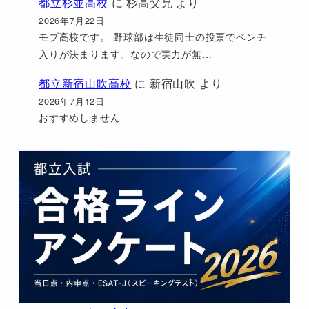
都立杉並高校
に
杉高父兄
より
2026年7月22日
モブ高校です。 野球部は生徒同士の投票でベンチ
入りが決まります。なので実力が無…
都立新宿山吹高校
に
新宿山吹
より
2026年7月12日
おすすめしません
都立杉並工科高校
に
名前なお
より
2026年7月3日
ほんとにこないほうがいい ぜったいくるんじゃな
ち
都立江戸川高校
に
一年生のママより
より
2026年6月23日
子供が通ってます。いいところは、中庭と渡り廊
下があって青春ぽい そこでお昼が食べ…
都立上野高校
に
はうー
より