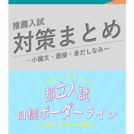
都立第四商業高校
に
ユーフォニアム*
より
2026年5月10日
まじでわかる！ スカートとかスラックスが明るい
時間に見る時と夜の時で柄の見え方…
都立第四商業高校
に
副副*
より
2026年5月5日
制服が可愛い高校〜。 指定のブルシャツがまじ可
愛いし、指定の白のベストとか合わ…