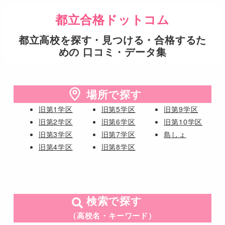
都立合格ドットコム
都立高校を探す・見つける・合格するた
めの 口コミ・データ集
場所で探す
旧第1学区
旧第5学区
旧第9学区
旧第2学区
旧第6学区
旧第10学区
旧第3学区
旧第7学区
島しょ
旧第4学区
旧第8学区
検索で探す
（高校名・キーワード）