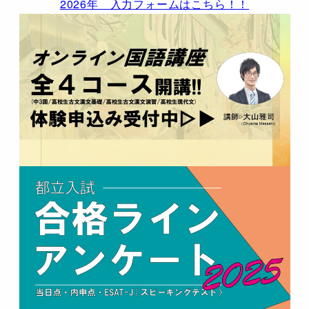
2026年 入力フォームはこちら！！
2026年6月10日
在校生。頭おかしいけど優しくておもろいやつ多
くて助かるｚ
都立竹早高校
に
竹早2年生の保護者
より
2026年5月22日
竹早2年生の保護者です。竹早では3年の文理選択
に向け、2年の夏～秋に3年のコース…
都立新宿山吹高校
に
新宿山吹
より
2026年5月12日
定時制に在籍してます。100分授業なので、3年で
卒業できるよう時間割を組むと、結…
都立小平高校
に
在校生
より
2026年5月10日
最寄り駅から10分で着きます。 小平駅の方にはお
店がたくさん。 青梅街道は少…