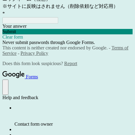
※
サイトに反映はされません（削除依頼など対応用）
*
Your answer
Submit
Clear form
Never submit passwords through Google Forms.
This content is neither created nor endorsed by Google. -
Terms of
Service
-
Privacy Policy
Does this form look suspicious?
Report
Forms
Help and feedback
Contact form owner