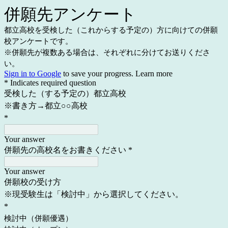
併願先アンケート
都立高校を受検した（これからする予定の）方に向けての併願
校アンケートです。
※併願先が複数ある場合は、それぞれに分けてお送りくださ
い。
Sign in to Google
to save your progress.
Learn more
* Indicates required question
受検した（する予定の）都立高校
※書き方→都立○○高校
*
Your answer
併願先の高校名をお書きください
*
Your answer
併願校の受け方
※現受験生は「検討中」から選択してください。
*
検討中（併願優遇）