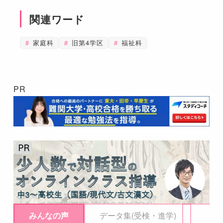
関連ワード
家庭科
旧第4学区
福祉科
PR
みんなの声
データ集(受検・進学)