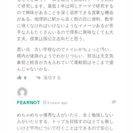
て研究します。最低１年は同じテーマで研究する
ので興味があることを深く追求できる貴重な機会
がある。地理的に駅から近く雨の日に便利。数学
に強くなければいけないようなイメージあるが苦
手な人もたくさんいるので理系に興味なくても大
丈夫。授業は国公立志向だと思う。
悪い点 古い学校なのでトイレがちょっと汚い。
構内が迷路のようでわかりづらい。部活は天文気
象部と軽音が力を入れていて運動部はそこまで盛
んじゃないかも。
返信する
9
FEARNOT
2 years ago
めちゃめちゃ優秀な人がいたり、全く勉強しない
人がいたりする。トップを目指すのはとても難し
いけど平均について行くことはできるので安心し