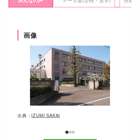
みんなの声
データ集(受検・進学)
併願校
画像
出典：
IZUMI SAKAI