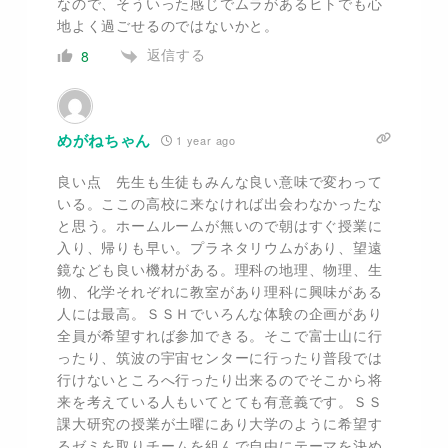
なので、そういった感じでムラがあるヒトでも心
地よく過ごせるのではないかと。
返信する
8
めがねちゃん
1 year ago
良い点 先生も生徒もみんな良い意味で変わって
いる。ここの高校に来なければ出会わなかったな
と思う。ホームルームが無いので朝はすぐ授業に
入り、帰りも早い。プラネタリウムがあり、望遠
鏡なども良い機材がある。理科の地理、物理、生
物、化学それぞれに教室があり理科に興味がある
人には最高。ＳＳＨでいろんな体験の企画があり
全員が希望すれば参加できる。そこで富士山に行
ったり、筑波の宇宙センターに行ったり普段では
行けないところへ行ったり出来るのでそこから将
来を考えている人もいてとても有意義です。ＳＳ
課大研究の授業が土曜にあり大学のように希望す
るゼミを取りチームを組んで自由にテーマを決め