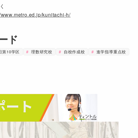
く
//www.metro.ed.jp/kunitachi-h/
ード
旧第10学区
理数研究校
自校作成校
進学指導重点校