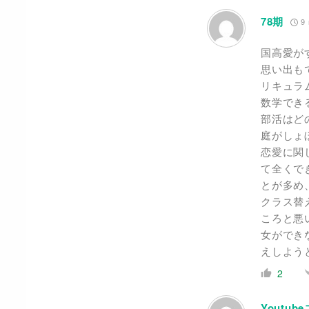
78期
9 
国高愛が
思い出も
リキュラ
数学でき
部活はど
庭がしょ
恋愛に関
て全くで
とが多め
クラス替
ころと悪
女ができ
えしよう
2
Youtub