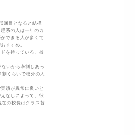
3回目となると結構
、理系の人は一年のカ
語ができる人が多くて
がおすすめ。
イドを持っている。校
がないから牽制しあっ
1割くらいで校外の人
学実績が異常に良いと
替えなしによって、彼
現在の校長はクラス替