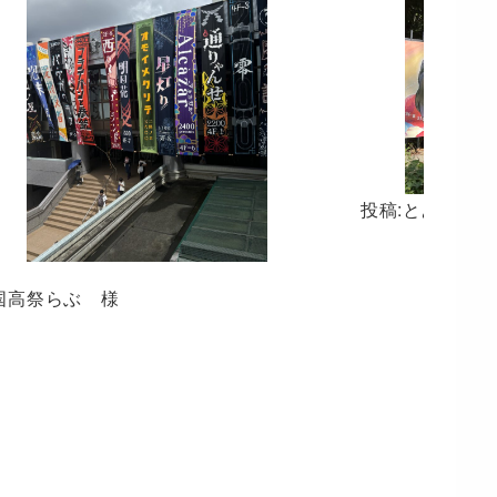
投稿:とある78
国高祭らぶ 様