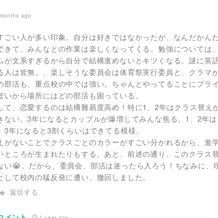
months ago
すごい人が多い印象。自分は好きではなかったが、なんだかんだ
できて、みんなとの作業は楽しくなってくる。勉強については
ムが文系すぎるから自分で結構進めないとキツくなる。謎に英
る人は皆無。、楽しそうな委員会は体育祭実行委員と、クラマ
の部活も、重点校の中では強い。ちゃんとやってることにプラ
ぼいから場所にはどの部活も困っている。
して、恋愛するのは結構難易度高め！特に1、2年はクラス替え
きない。3年になるとカップルが爆増してみんな焦る。1、2年は
、3年になると3割くらいはできてる模様。
えがないことでクラスごとのカラーがすごい分かれるから、進
いところが生まれたりもする。あと、前述の通り、このクラス
ない😭。だから、委員会、部活は迷ったら入ろう！ちなみに、
として校内の猛反発に遭い、撤回しました。
返信する
eコメント
1 year ago