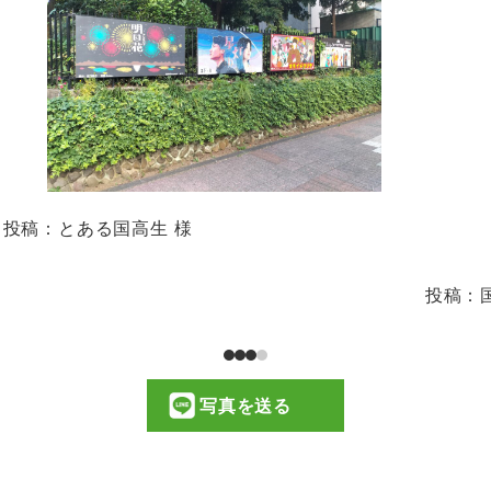
投稿：とある国高生 様
投稿：
写真を送る