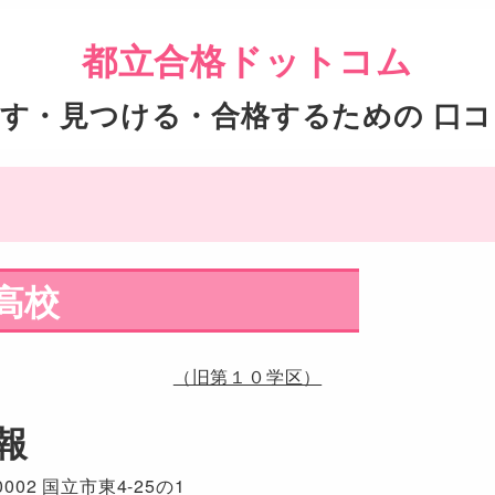
都立合格ドットコム
す・見つける・合格するための 口
高校
（旧第１０学区）
報
002 国立市東4-25の1